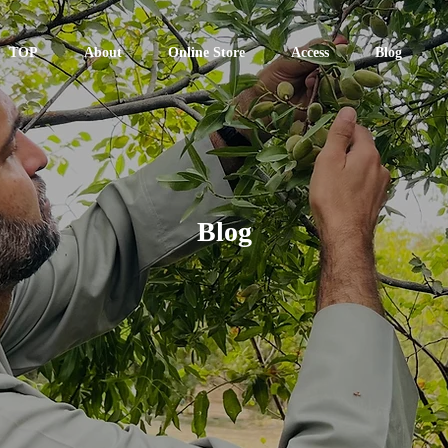
TOP
About
Online Store
Access
Blog
Blog