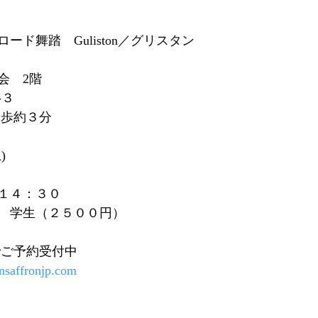
ード舞踏　Guliston／グリスタン
会　2階
-３
徒歩約３分
)
１４：３０
　学生（２５００円）
でご予約受付中
nsaffronjp.com