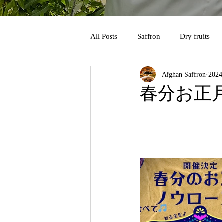
All Posts
Saffron
Dry fruits
Afghan Saffron
202
春分お正