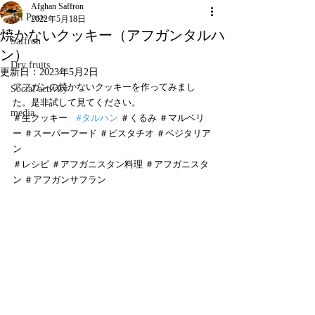
Afghan Saffron
All Posts
2022年5月18日
焼かないクッキー（アフガンタルハ
Saffron
ン）
Dry fruits
更新日：
2023年5月2日
アフガンの焼かないクッキーを作ってみまし
Social activity
た。是非試して見てください。
media
＃生クッキー　
#タルハン
 ＃くるみ ＃マルベリ
ー ＃スーパーフード ＃ピスタチオ ＃ベジタリア
ン 
＃レシピ ＃アフガニスタン料理 ＃アフガニスタ
ン ＃アフガンサフラン 