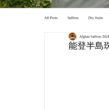
All Posts
Saffron
Dry fruits
Afghan Saffron
202
能登半島