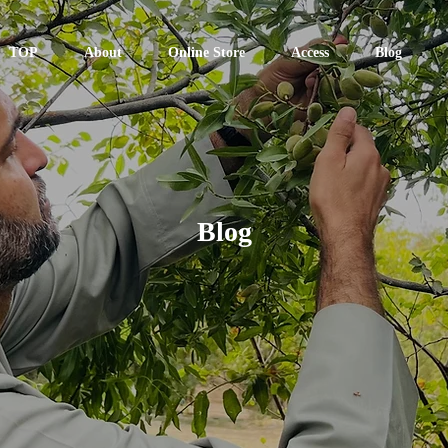
TOP
About
Online Store
Access
Blog
Blog