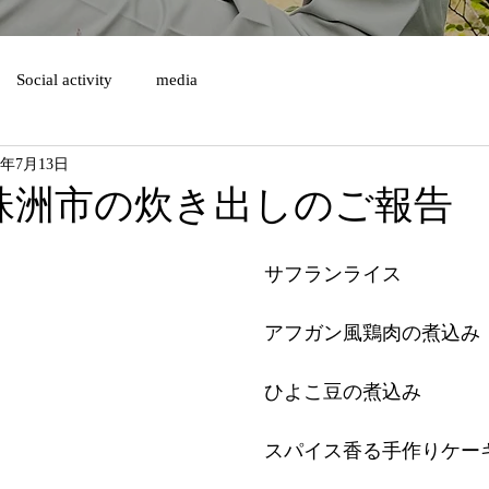
Social activity
media
4年7月13日
珠洲市の炊き出しのご報告
　サフランライス
　アフガン風鶏肉の煮込み
　ひよこ豆の煮込み
　スパイス香る手作りケー