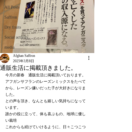
All Posts
Saffron
Dry fruits
Social activity
media
Afghan Saffron
2025年3月8日
通販生活に掲載頂きました。
今月の新春　通販生活に掲載頂いております。
アフガンサフランのレーズンミックスをたべて
から、レーズン嫌いだった子が大好きになりま
した。
との声を頂き、なんとも嬉しい気持ちになって
います。
誰かの役に立って、体も喜ぶもの、地球に優し
い栽培
これからも続けていけるように、日々こつこつ