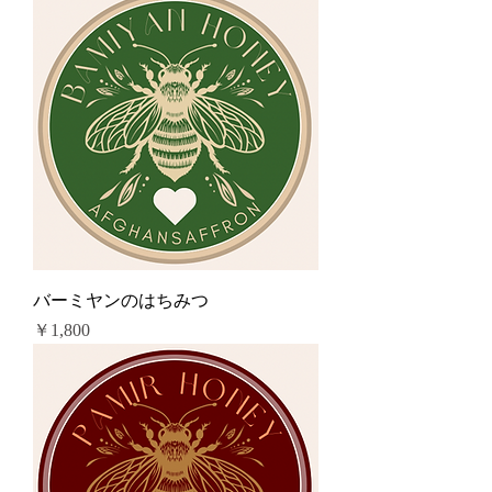
バーミヤンのはちみつ
価格
￥1,800