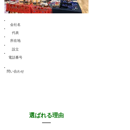
合同会社AFGHAN SAFFRON
​会社名
代表
バブリ・エム・アシュラフ
所在地
神奈川県足柄上郡中井町井ノ口2414-1
２０１７年６⽉８⽇
設⽴
080-5035-7661 (04-6555
-
電話番号
8869)
問い合わせ
info@afghansaffronjp.com
選ばれる理由