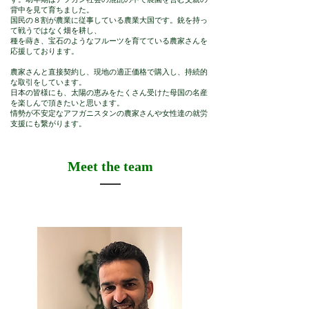
背中を⾒て育ちました。
国⺠の８割が農業に従事している農業⼤国です。銃を持っ
て戦うではなく畑を耕し、
種を蒔き、宝⽯のようなフルーツを育てている農家さんを
応援しております。
農家さんと直接契約し、現地の適正価格で購⼊し、持続的
な取引をしています。
⽇本の皆様にも、太陽の恵みをたくさん受けた⺟国の名産
を楽しんで頂きたいと思います。
情勢が不安定なアフガニスタンの農家さんや⼥性達の就労
⽀援にも繋がります。
Meet the team