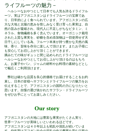
ライフルーツの魅力－
ヘルシーなおやつとして日本でも人気を誇るドライフル
ーツ。実はアフガニスタンはドライフルーツの宝庫であ
り、日常的によく食べられています。アフガニスタンの広
大な大地と太陽の恵みを惜しみなく受け育った果実は、自
然の旨みが凝縮され、現代人に不足しがちなビタミン、ミ
ネラル、食物繊維を多く含んでいます。オーガニック栽培
された上質な果実を、砂糖を含め添加物は一切使用せず天
日干しにしている為、フルーツ本来が持つ豊かな天然の風
味、香り、旨味を存分に楽しんで頂けます。またお子様に
も安心してお召し上がり頂くことができます。
摘みたての味がギュッと閉じ込められたドライフルーツは
ヘルシーなおやつとしてお召し上がり頂けるのはもちろ
ん、お菓子やパン、ジャムの材料やお料理の素材などとし
て幅広くご利用頂けます。
弊社は確かな品質を良心的価格でお届けすることをお約
束し、日本の皆様へサフランとドライフルーツの魅力をお
伝えすることで、アフガニスタンの国民の力になりたいと
思います。自慢の選び抜かれたサフラン・ドライフルーツ
をぜひお手にとってお楽しみください。
Our story
アフガニスタンの⼤地には豊富な果実がたくさん実り、
世界⼀フルーツが美味しいといわれるほどです。
アフガニスタンは４０年以上も戦乱や混乱が続いていま
す。幼年期はアフガン社会の混乱の中で農園を営む⽗親の