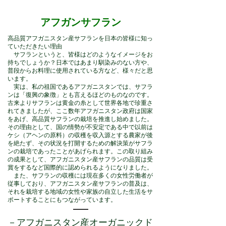
​アフガンサフラン
高品質アフガニスタン産サフランを日本の皆様に知っ
ていただきたい理由
サフランというと、皆様はどのようなイメージをお
持ちでしょうか？日本ではあまり馴染みのない方や、
普段からお料理に使用されている方など、様々だと思
います。
実は、私の祖国であるアフガニスタンでは、サフラ
ンは「復興の象徴」とも言えるほどのものなのです。
古来よりサフランは黄金の糸として世界各地で珍重さ
れてきましたが、ここ数年アフガニスタン政府は国家
をあげ、高品質サフランの栽培を推進し始めました。
その理由として、国の情勢が不安定である中で以前は
ケシ（アヘンの原料）の収穫を収入源とする農家が後
を絶たず、その状況を打開するための解決策がサフラ
ンの栽培であったことがあげられます。この取り組み
の成果として、アフガニスタン産サフランの品質は受
賞をするなど国際的に認められるようになりました。
また、サフランの収穫には現在多くの女性労働者が
従事しており、アフガニスタン産サフランの普及は、
それを栽培する地域の女性や家族の自立した生活をサ
ポートすることにもつながっています。
－アフガニスタン産オーガニックド