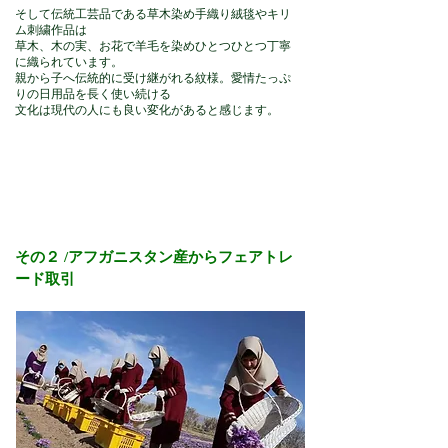
そして伝統工芸品である草木染め手織り絨毯やキリ
ム刺繍作品は
草木、木の実、お花で羊毛を染めひとつひとつ丁寧
に織られています。
親から子へ伝統的に受け継がれる紋様。愛情たっぷ
りの日用品を長く使い続ける
文化は現代の人にも良い変化があると感じます。
その２ /アフガニスタン産からフェアトレ
ード取引