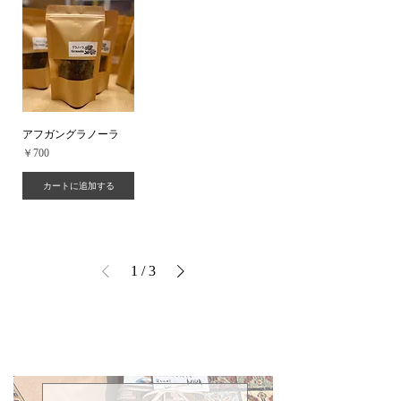
アフガングラノーラ
価格
￥700
カートに追加する
1
/
3