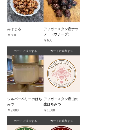
みそまる
アフガニスタン産ナツ
メ （ウナーブ）
価格
￥600
価格
￥600
カートに追加する
カートに追加する
シルバーベリーのはち
アフガニスタン産山の
みつ
生はちみつ
価格
価格
￥2,000
￥1,800
カートに追加する
カートに追加する