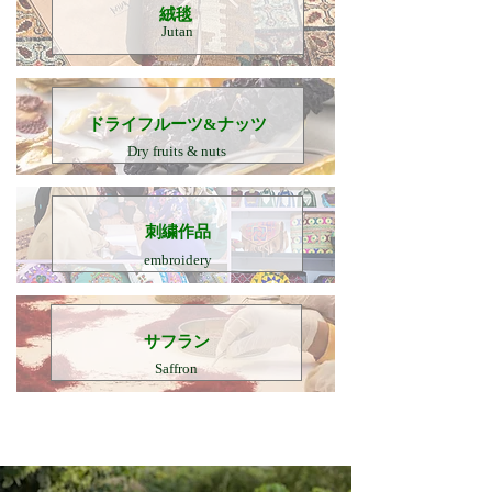
​絨毯
Jutan
​ドライフルーツ&ナッツ
Dry fruits & nuts
刺繍作品
embroidery
​サフラン
Saffron