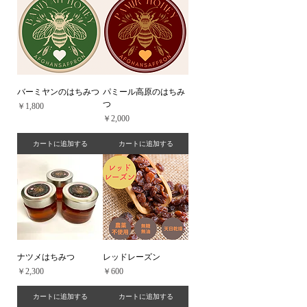
バーミヤンのはちみつ
パミール高原のはちみ
つ
価格
￥1,800
価格
￥2,000
カートに追加する
カートに追加する
ナツメはちみつ
レッドレーズン
価格
価格
￥2,300
￥600
カートに追加する
カートに追加する