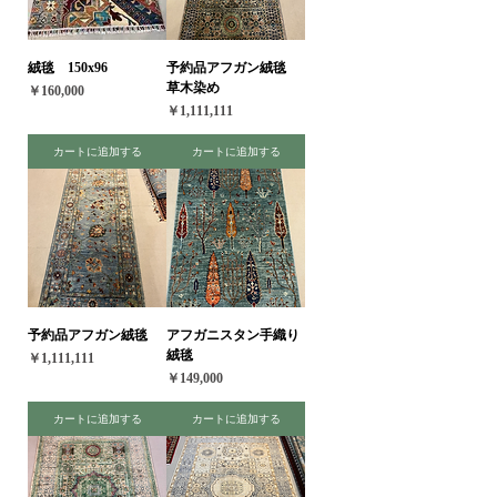
絨毯 150x96
予約品アフガン絨毯
草木染め
価格
￥160,000
価格
￥1,111,111
カートに追加する
カートに追加する
予約品アフガン絨毯
アフガニスタン手織り
絨毯
価格
￥1,111,111
価格
￥149,000
カートに追加する
カートに追加する