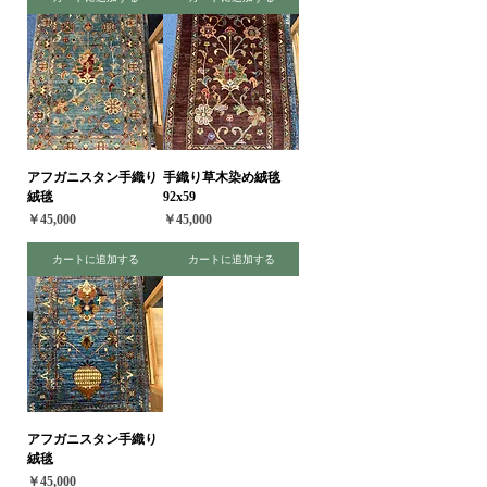
アフガニスタン手織り
手織り草木染め絨毯
絨毯
92x59
価格
価格
￥45,000
￥45,000
カートに追加する
カートに追加する
アフガニスタン手織り
絨毯
価格
￥45,000