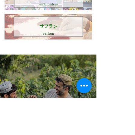
embroidery
​サフラン
Saffron