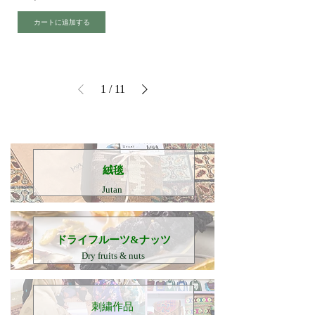
カートに追加する
1
/
11
​絨毯
Jutan
​ドライフルーツ&ナッツ
Dry fruits & nuts
刺繍作品