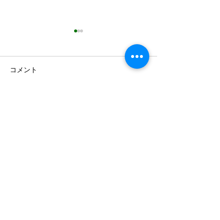
コメント
絨毯/サフラン/ナッツ/ドライフルーツ/
コメントを追加…
My Eyes Tokyo に掲載して
暮しの手帖 ア
アフガンサフラン公式通販サイト
いただきました。
タンからきたバ
TOP
About
Online store