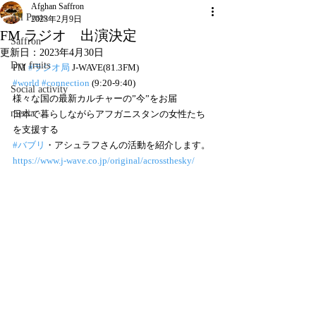
Afghan Saffron
All Posts
2023年2月9日
FM ラジオ 出演決定
Saffron
更新日：
2023年4月30日
Dry fruits
FM 
#ラジオ局
 J-WAVE(81.3FM)
#world
#connection
 (9:20-9:40)
Social activity
様々な国の最新カルチャーの”今”をお届 
media
日本で暮らしながらアフガニスタンの女性たち
を支援する
#バブリ
・アシュラフさんの活動を紹介します。
https://www.j-wave.co.jp/original/acrossthesky/