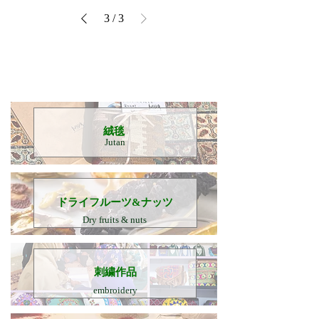
3
/
3
​絨毯
Jutan
​ドライフルーツ&ナッツ
Dry fruits & nuts
刺繍作品
embroidery