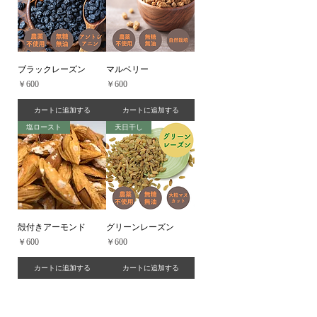
ブラックレーズン
マルベリー
価格
価格
￥600
￥600
カートに追加する
カートに追加する
塩ロースト
天日干し
殻付きアーモンド
グリーンレーズン
価格
価格
￥600
￥600
カートに追加する
カートに追加する