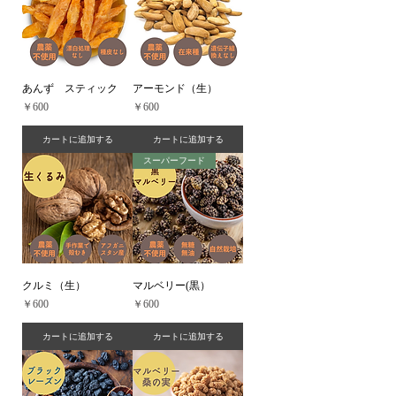
あんず スティック
アーモンド（生）
価格
価格
￥600
￥600
カートに追加する
カートに追加する
スーパーフード
クルミ（生）
マルベリー(黒）
価格
価格
￥600
￥600
カートに追加する
カートに追加する