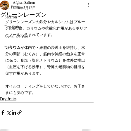
Afghan Saffron
All Posts
2020年5月12日
グリーンレーズン
Saffron
グリーンレーズンの鉄分やカルシウムはプルー
Dry fruits
ンの約3倍、カリウムや抗酸化作用があるポリフ
ェノールも含まれています。
Social activity
media
カリウム
が体内で・細胞の浸透圧を維持し、水
分の調節（むくみ）、筋肉や神経の働きを正常
に保つ、食塩（塩化ナトリウム）を体外に排出
（血圧を下げる効果）、腎臓の老廃物の排泄を
促す作用があります。
オイルコーティングをしていないので、お子さ
まにも安心です。
Dry fruits