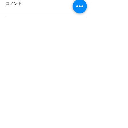
コメント
あんずジュース
絨毯/サフラン/ナッツ/ドライフルーツ/
コメントを追加…
松戸市にある介
アフガンサフラン公式通販サイト
とのご縁ができ
TOP
About
Online store
Access
Blog
特定商取引法に基づく表記