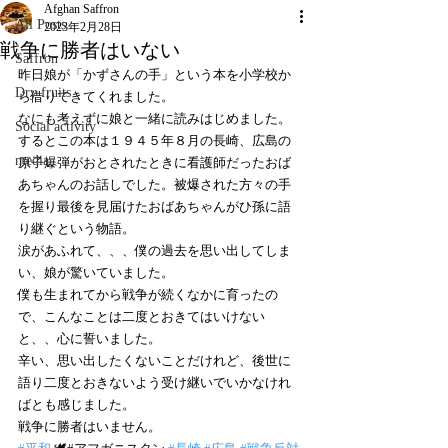
Afghan Saffron
All Posts
2023年2月28日
戦争に勝者はいない
Saffron
昨日娘が「かずさんの手」という本を小学校か
Dry fruits
ら借りてきてくれました。
なにも考えずに娘と一緒に読みはじめました。
Social activity
するとこの本は１９４５年８月の長崎、広島の
media
原子爆弾がおとされたときに看護師だったおば
あちゃんのお話しでした。被爆された方々の手
を握り最後を見届けたおばあちゃんがひ孫に語
り継ぐという物語。
涙があふれて、、、僕の過去を思い出してしま
い、娘が驚いていました。
僕も生まれてから戦争が続くなかに育ったの
で、こんなことは二度とおきてはいけない
と、、心に誓いました。
辛い、思い出したくないことだけれど、後世に
語り二度とおきないよう受け継いでいかなけれ
ばとも感じました。
戦争に勝者はいません。