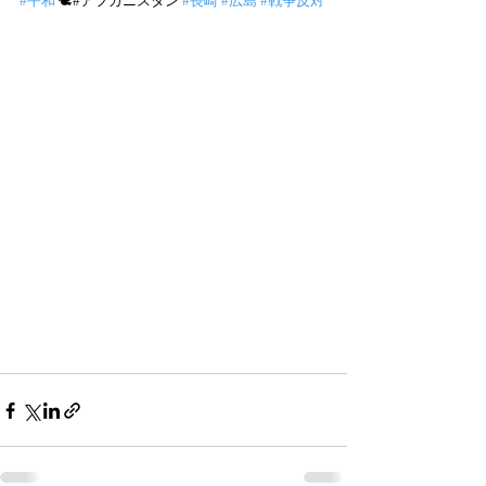
#平和
 🕊#アフガニスタン 
#長崎
#広島
#戦争反対