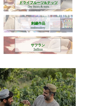
​ドライフルーツ&ナッツ
Dry fruits & nuts
刺繍作品
embroidery
​サフラン
Saffron