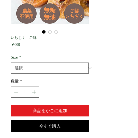
いちじく ご縁
価
￥600
格
Size
*
数量
*
商品をかごに追加
今すぐ購入