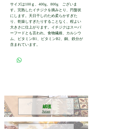
サイズは100ｇ、400g、800g　ございま
す。完熟したイチジクを摘みとり、円盤状
にします。天日干しのため柔らかすぎた
り、乾燥しすぎたりすることなく、程よい
大きさに仕上がります。イチジクはスーパ
ーフードとも言われ、食物繊維、カルシウ
ム、ビタミンB1、ビタミンB2、銅、鉄分が
含まれています。
​絨毯
Jutan