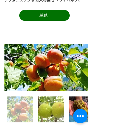
アフガニスタン産 草⽊染絨毯 トライバルラグ
絨毯