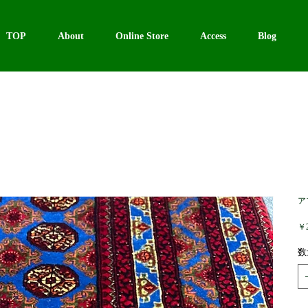
TOP
About
Online Store
Access
Blog
ア
￥2
数