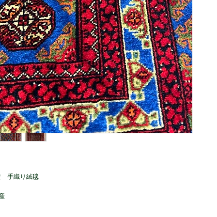
産 手織り絨毯
産