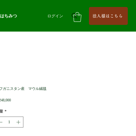
はちみつ
ログイン
法人様はこちら
フガニスタン産 マウル絨毯
価
48,000
格
量
*