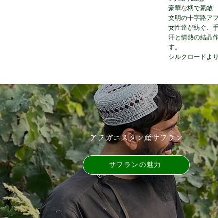
豪華な柄で素敵
文明の十字路ア
女性達が紡ぐ、
汗と情熱の結晶
す。
シルクロードよ
アフガニスタン産サフラン
サフランの魅力