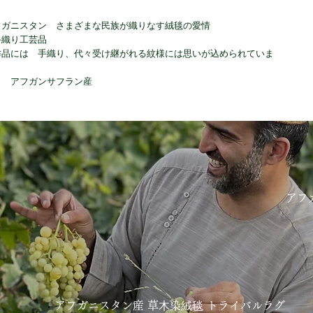
フガニスタン さまざまな民族が織りなす絨毯の愛情
手織り工芸品
作品には 手織り、代々受け継がれる紋様には思いが込められていま
り アフガンサフラン産
アフ
アフガニスタン産 草⽊染絨毯 トライバルラグ