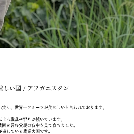
しい国 / アフガニスタン
ん実り、世界⼀フルーツが美味しいと⾔われております。
以上も戦乱や混乱が続いています。
農園を営む⽗親の背中を⾒て育ちました。
従事している農業⼤国です。