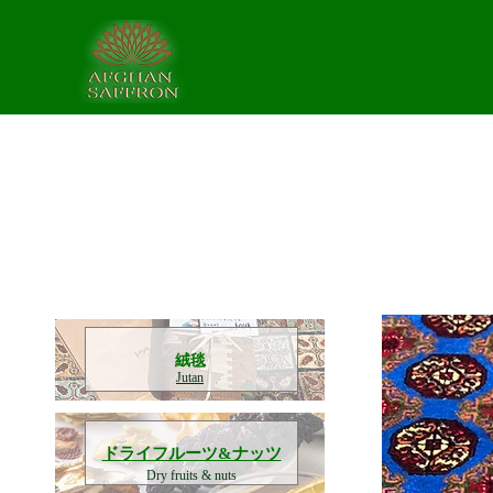
​絨毯
Jutan
​ドライフルーツ&ナッツ
Dry fruits & nuts