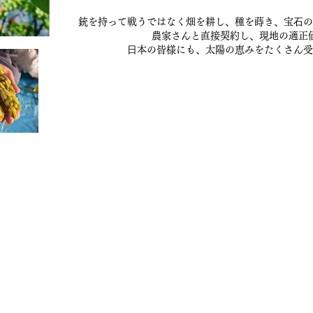
銃を持って戦うではなく畑を耕し、種を蒔き、宝⽯の
農家さんと直接契約し、現地の適正
⽇本の皆様にも、太陽の恵みをたくさん受
毯/サフラン/ナッツ/ドライフルーツ/アフガンサフラン公式通
TOP
About
Online Store
Access
Blo