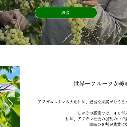
絨毯
世界⼀フルーツが美味
アフガニスタンの⼤地には、豊富な果実がたくさ
しかその裏側では、４０年
私は、アフガン社会の混乱の中で
国⺠の８割が農業に