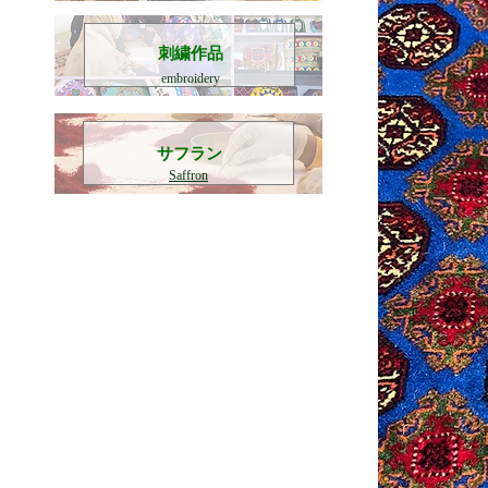
刺繍作品
embroidery
​サフラン
Saffron