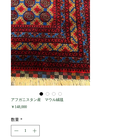
アフガニスタン産 マウル絨毯
価
￥148,000
格
数量
*