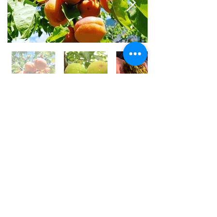
世界⼀フルーツが美味しい国 /
アフガニスタン
アフガニスタンの⼤地には、豊富な果実がたくさん実
り、世界⼀フルーツが美味しいと⾔われております。
しかその裏側では、４０年以上も戦乱や混乱が続いて
います。
私は、アフガン社会の混乱の中で農園を営む⽗親の背
中を⾒て育ちました。
国⺠の８割が農業に従事している農業⼤国です。