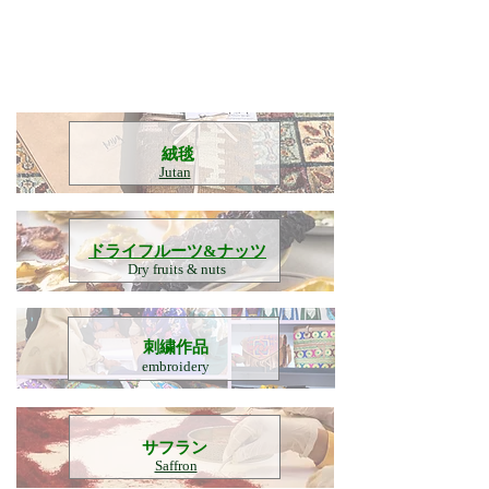
​絨毯
Jutan
​ドライフルーツ&ナッツ
Dry fruits & nuts
刺繍作品
embroidery
​サフラン
Saffron