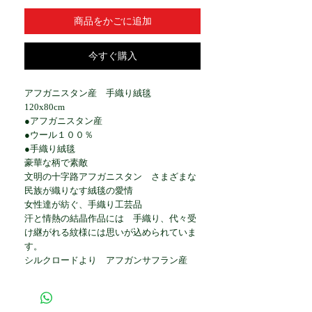
商品をかごに追加
今すぐ購入
アフガニスタン産 手織り絨毯
120x80cm
●アフガニスタン産
●ウール１００％
●手織り絨毯
豪華な柄で素敵
文明の十字路アフガニスタン さまざまな
民族が織りなす絨毯の愛情
女性達が紡ぐ、手織り工芸品
汗と情熱の結晶作品には 手織り、代々受
け継がれる紋様には思いが込められていま
す。
シルクロードより アフガンサフラン産