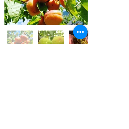
世界⼀フルーツが美味しい国 /
アフガニスタン
アフガニスタンの⼤地には、豊富な果実がたくさん実
り、世界⼀フルーツが美味しいと⾔われております。
しかその裏側では、４０年以上も戦乱や混乱が続いて
います。
私は、アフガン社会の混乱の中で農園を営む⽗親の背
中を⾒て育ちました。
国⺠の８割が農業に従事している農業⼤国です。