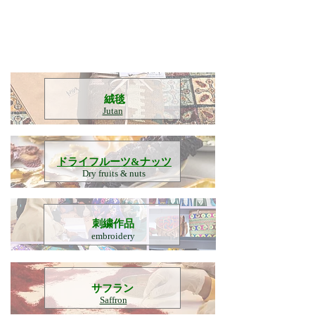
​絨毯
Jutan
​ドライフルーツ&ナッツ
Dry fruits & nuts
刺繍作品
embroidery
​サフラン
Saffron