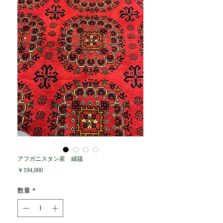
アフガニスタン産 絨毯
価
￥194,000
格
数量
*