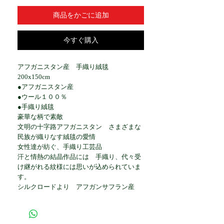
商品をかごに追加
今すぐ購入
アフガニスタン産 手織り絨毯
200x150cm
●アフガニスタン産
●ウール１００％
●手織り絨毯
豪華な柄で素敵
文明の十字路アフガニスタン さまざまな
民族が織りなす絨毯の愛情
女性達が紡ぐ、手織り工芸品
汗と情熱の結晶作品には 手織り、代々受
け継がれる紋様には思いが込められていま
す。
シルクロードより アフガンサフラン産