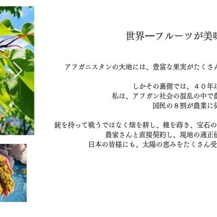
世界⼀フルーツが美味
アフガニスタンの⼤地には、豊富な果実がたくさ
しかその裏側では、４０年
私は、アフガン社会の混乱の中で
国⺠の８割が農業に
銃を持って戦うではなく畑を耕し、種を蒔き、宝⽯の
農家さんと直接契約し、現地の適正
⽇本の皆様にも、太陽の恵みをたくさん受