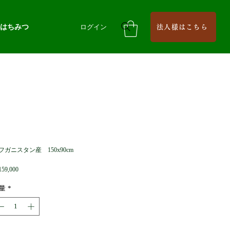
はちみつ
ログイン
法人様はこちら
フガニスタン産 150x90cm
価
59,000
格
量
*