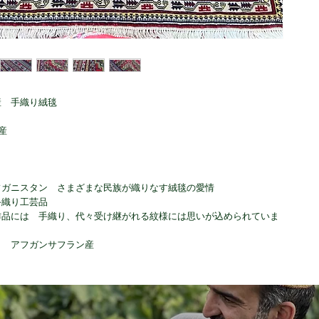
産 手織り絨毯
産
フガニスタン さまざまな民族が織りなす絨毯の愛情
手織り工芸品
作品には 手織り、代々受け継がれる紋様には思いが込められていま
り アフガンサフラン産