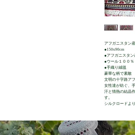
アフガニスタン
●150x90cm
●アフガニスタン
●ウール１００％
●手織り絨毯
豪華な柄で素敵
文明の十字路ア
女性達が紡ぐ、
汗と情熱の結晶
す。
シルクロードよ