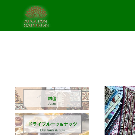
​絨毯
Jutan
​ドライフルーツ&ナッツ
Dry fruits & nuts