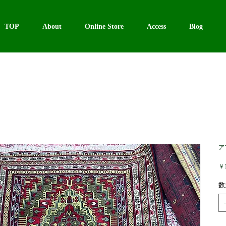
TOP
About
Online Store
Access
Blog
ア
￥1
数