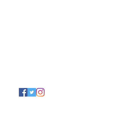
毯/サフラン/ナッツ/ドライフルーツ/アフガンサフラン公式通
TOP
About
Online Store
Access
Blo
特定商取引法に基づく表記
©afghan saffron2023