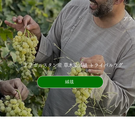
アフ
アフガニスタン産 草⽊染絨毯 トライバルラグ
絨毯