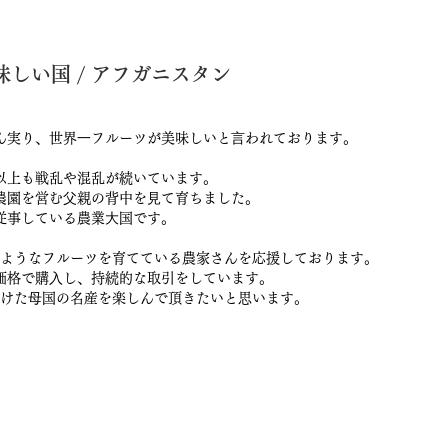
しい国 / アフガニスタン
ん実り、世界⼀フルーツが美味しいと⾔われております。
以上も戦乱や混乱が続いています。
農園を営む⽗親の背中を⾒て育ちました。
従事している農業⼤国です。
ようなフルーツを育てている農家さんを応援しております。
価格で購⼊し、持続的な取引をしています。
けた⺟国の名産を楽しんで頂きたいと思います。