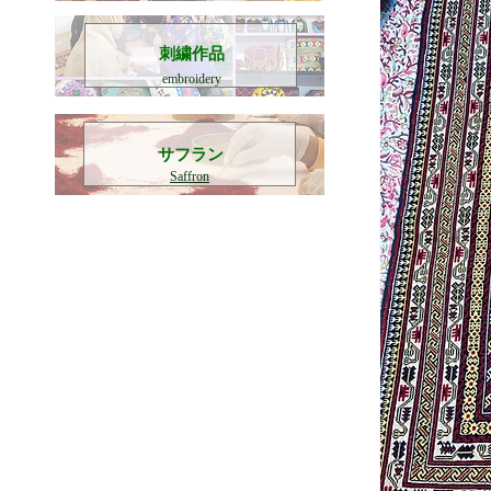
刺繍作品
embroidery
​サフラン
Saffron