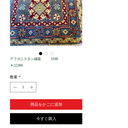
アフガニスタン絨毯 8188
価
￥22,000
格
数量
*
商品をかごに追加
今すぐ購入