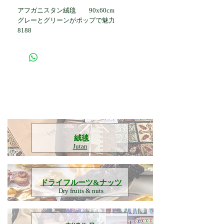
アフガニスタン絨毯 90x60cm
グレーとグリーンがポップで魅力
8188
​絨毯
Jutan
​ドライフルーツ&ナッツ
Dry fruits & nuts