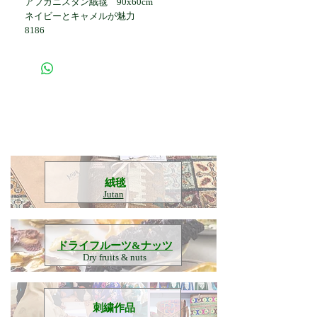
アフガニスタン絨毯 90x60cm
ネイビーとキャメルが魅力
8186
​絨毯
Jutan
​ドライフルーツ&ナッツ
Dry fruits & nuts
刺繍作品