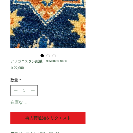
アフガニスタン絨毯 90x60cm 8186
価
￥22,000
格
数量
*
在庫なし
再入荷通知をリクエスト