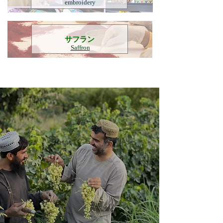
embroidery
​サフラン
Saffron