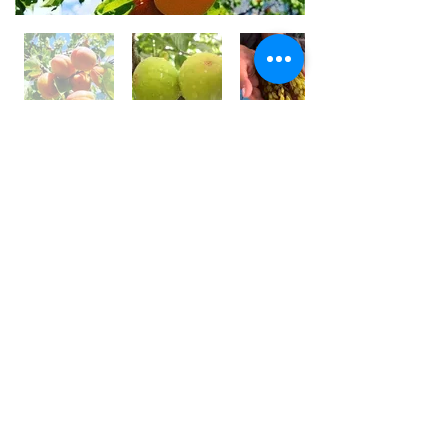
世界⼀フルーツが美味しい国 /
アフガニスタン
アフガニスタンの⼤地には、豊富な果実がたくさん実
り、世界⼀フルーツが美味しいと⾔われております。
しかその裏側では、４０年以上も戦乱や混乱が続いて
います。
私は、アフガン社会の混乱の中で農園を営む⽗親の背
中を⾒て育ちました。
国⺠の８割が農業に従事している農業⼤国です。
銃を持って戦うではなく畑を耕し、種を蒔き、宝⽯の
ようなフルーツを育てている農家さんを応援しており
ます。