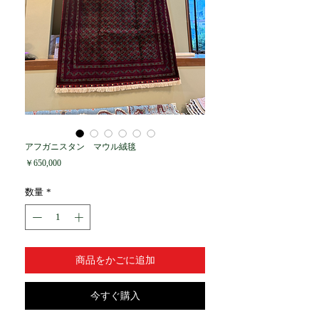
アフガニスタン マウル絨毯
価
￥650,000
格
数量
*
商品をかごに追加
今すぐ購入