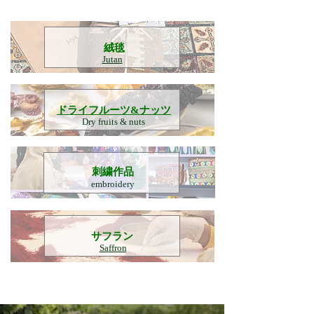
​絨毯
Jutan
​ドライフルーツ&ナッツ
Dry fruits & nuts
刺繍作品
embroidery
​サフラン
Saffron