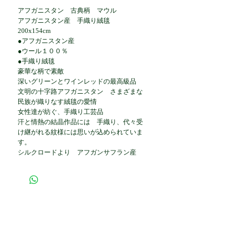
アフガニスタン 古典柄 マウル
アフガニスタン産 手織り絨毯
200x154cm
●アフガニスタン産
●ウール１００％
●手織り絨毯
豪華な柄で素敵
深いグリーンとワインレッドの最高級品
文明の十字路アフガニスタン さまざまな
民族が織りなす絨毯の愛情
女性達が紡ぐ、手織り工芸品
汗と情熱の結晶作品には 手織り、代々受
け継がれる紋様には思いが込められていま
す。
シルクロードより アフガンサフラン産