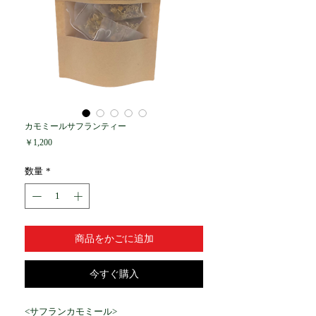
カモミールサフランティー
価
￥1,200
格
数量
*
商品をかごに追加
今すぐ購入
<
サフランカモミール
>