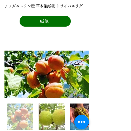
アフガニスタン産 草⽊染絨毯 トライバルラグ
絨毯