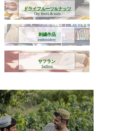
​ドライフルーツ&ナッツ
Dry fruits & nuts
刺繍作品
embroidery
​サフラン
Saffron