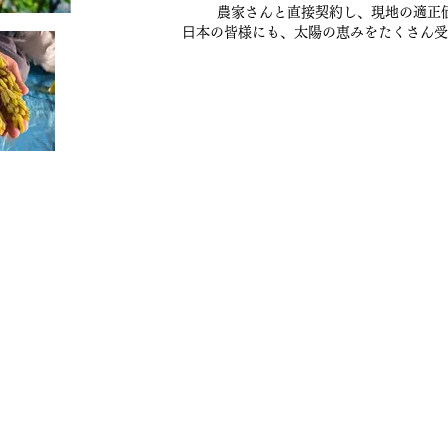
農家さんと直接契約し、現地の適正
⽇本の皆様にも、太陽の恵みをたくさん受
毯/サフラン/ナッツ/ドライフルーツ/アフガンサフラン公式通
TOP
About
Online Store
Access
Blo
特定商取引法に基づく表記