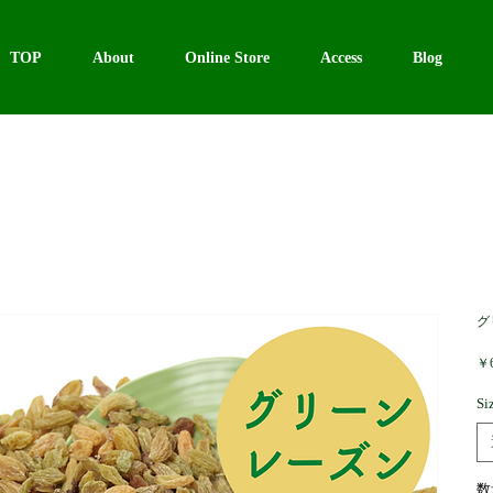
TOP
About
Online Store
Access
Blog
グ
￥6
Si
数