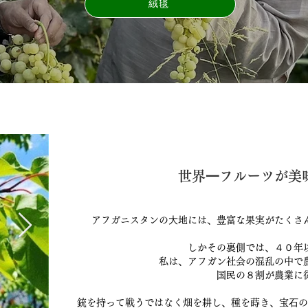
絨毯
世界⼀フルーツが美味
アフガニスタンの⼤地には、豊富な果実がたくさ
しかその裏側では、４０年
私は、アフガン社会の混乱の中で
国⺠の８割が農業に
銃を持って戦うではなく畑を耕し、種を蒔き、宝⽯の