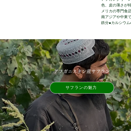
色、皮の薄さが
メリカの専門食品
南アジアや中東で
アフガニスタン産サフラン
サフランの魅力