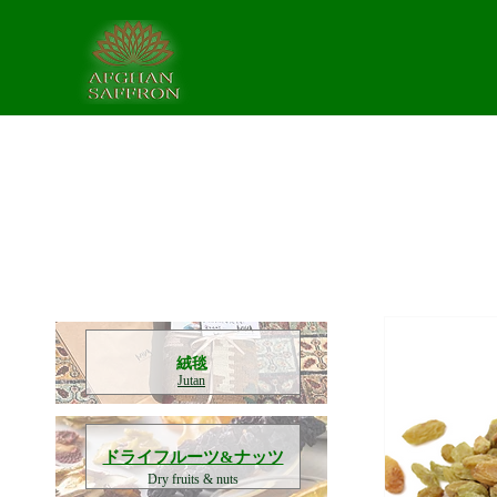
​絨毯
Jutan
​ドライフルーツ&ナッツ
Dry fruits & nuts