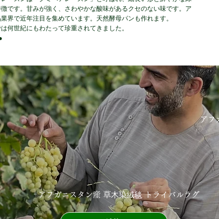
特徴です。甘みが強く、さわやかな酸味があるクセのない味です。ア
業界で近年注目を集めています。天然酵母パンも作れます。

は何世紀にもわたって珍重されてきました。

アフ
アフガニスタン産 草⽊染絨毯 トライバルラグ