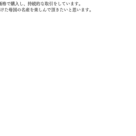
価格で購⼊し、持続的な取引をしています。
けた⺟国の名産を楽しんで頂きたいと思います。
販サイト
g
はちみつ