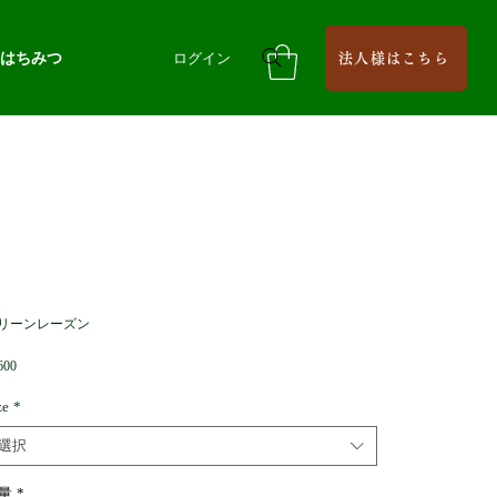
はちみつ
ログイン
法人様はこちら
リーンレーズン
価
00
格
ze
*
選択
量
*