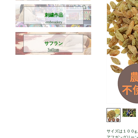
刺繍作品
embroidery
​サフラン
Saffron
サイズは１００g、
アフガングリー