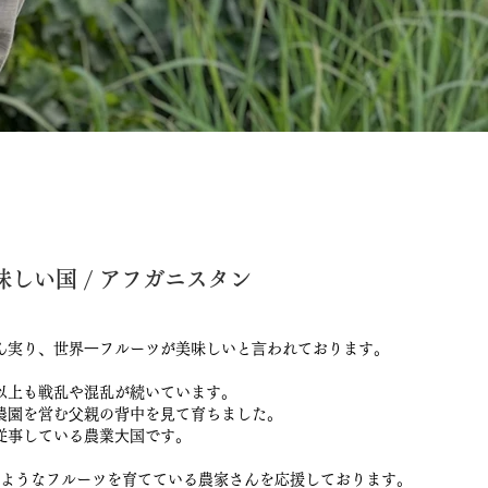
しい国 / アフガニスタン
ん実り、世界⼀フルーツが美味しいと⾔われております。
以上も戦乱や混乱が続いています。
農園を営む⽗親の背中を⾒て育ちました。
従事している農業⼤国です。
ようなフルーツを育てている農家さんを応援しております。