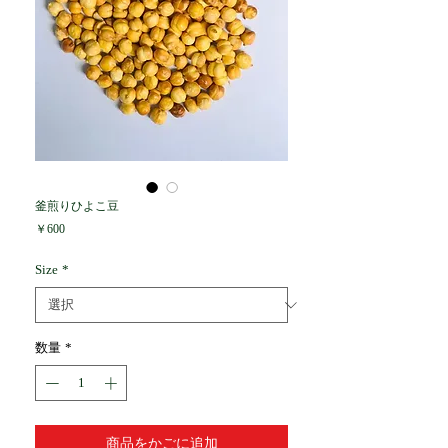
釜煎りひよこ豆
価
￥600
格
Size
*
数量
*
商品をかごに追加