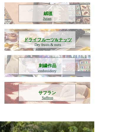
​絨毯
Jutan
​ドライフルーツ&ナッツ
Dry fruits & nuts
刺繍作品
embroidery
​サフラン
Saffron