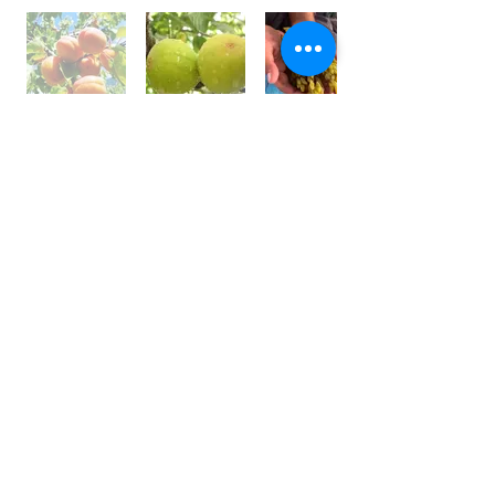
世界⼀フルーツが美味しい国 /
アフガニスタン
アフガニスタンの⼤地には、豊富な果実がたくさん実
り、世界⼀フルーツが美味しいと⾔われております。
しかその裏側では、４０年以上も戦乱や混乱が続いて
います。
私は、アフガン社会の混乱の中で農園を営む⽗親の背
中を⾒て育ちました。
国⺠の８割が農業に従事している農業⼤国です。
銃を持って戦うではなく畑を耕し、種を蒔き、宝⽯の
ようなフルーツを育てている農家さんを応援しており
ます。
農家さんと直接契約し、現地の適正価格で購⼊し、持
続的な取引をしています。