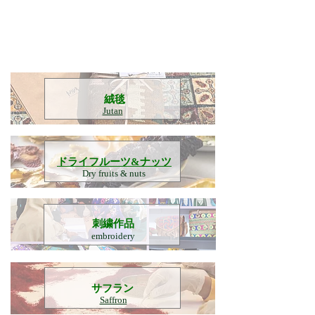
​絨毯
Jutan
​ドライフルーツ&ナッツ
Dry fruits & nuts
刺繍作品
embroidery
​サフラン
Saffron