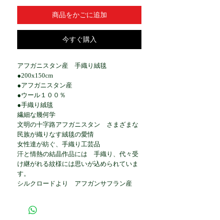
商品をかごに追加
今すぐ購入
アフガニスタン産 手織り絨毯
●200x150cm
●アフガニスタン産
●ウール１００％
●手織り絨毯
繊細な幾何学
文明の十字路アフガニスタン さまざまな
民族が織りなす絨毯の愛情
女性達が紡ぐ、手織り工芸品
汗と情熱の結晶作品には 手織り、代々受
け継がれる紋様には思いが込められていま
す。
シルクロードより アフガンサフラン産