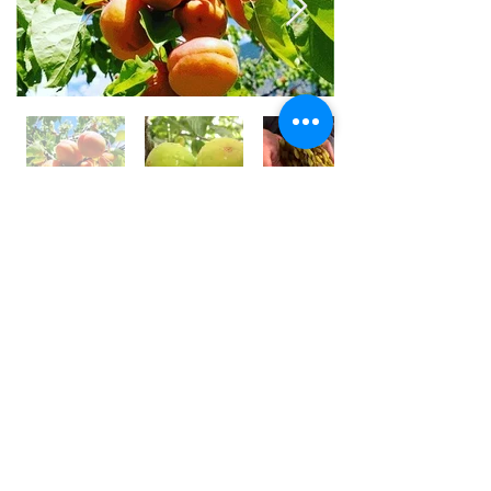
世界⼀フルーツが美味しい国 /
アフガニスタン
アフガニスタンの⼤地には、豊富な果実がたくさん実
り、世界⼀フルーツが美味しいと⾔われております。
しかその裏側では、４０年以上も戦乱や混乱が続いて
います。
私は、アフガン社会の混乱の中で農園を営む⽗親の背
中を⾒て育ちました。
国⺠の８割が農業に従事している農業⼤国です。