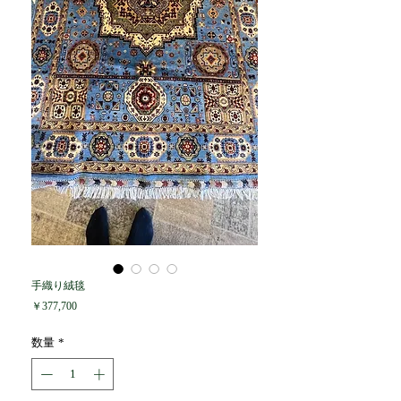
手織り絨毯
価
￥377,700
格
数量
*