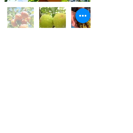
世界⼀フルーツが美味しい国 /
アフガニスタン
アフガニスタンの⼤地には、豊富な果実がたくさん実
り、世界⼀フルーツが美味しいと⾔われております。
しかその裏側では、４０年以上も戦乱や混乱が続いて
います。
私は、アフガン社会の混乱の中で農園を営む⽗親の背
中を⾒て育ちました。
国⺠の８割が農業に従事している農業⼤国です。
銃を持って戦うではなく畑を耕し、種を蒔き、宝⽯の
ようなフルーツを育てている農家さんを応援しており
ます。
農家さんと直接契約し、現地の適正価格で購⼊し、持