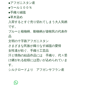
●アフガニスタン産
●ウール１００％
●手織り絨毯
●草木染め
入荷するとすぐ売り切れてしまう大人気柄
です。
ブルーと植物柄、動物柄が遊牧民の代表作
品
文明の十字路アフガニスタン
さまざまな民族が織りなす絨毯の愛情
女性達が紡ぐ、手織り工芸品
汗と情熱の結晶作品には 手織り、代々受
け継がれる紋様には思いが込められていま
す。
シルクロードより アフガンサフラン産