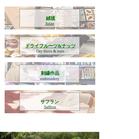
​絨毯
Jutan
​ドライフルーツ&ナッツ
Dry fruits & nuts
刺繍作品
embroidery
​サフラン
Saffron