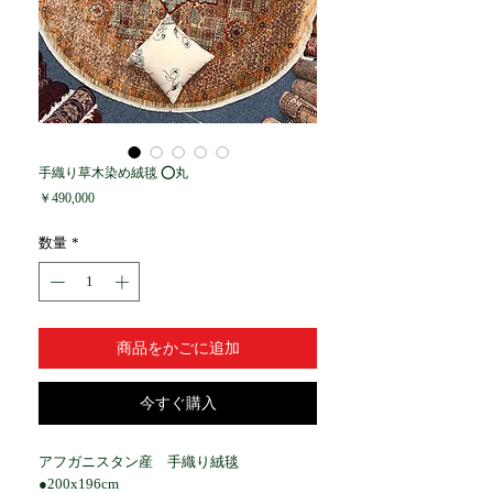
手織り草木染め絨毯 ⭕️丸
価
￥490,000
格
数量
*
商品をかごに追加
今すぐ購入
アフガニスタン産 手織り絨毯
●200x196cm