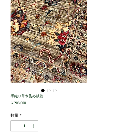
手織り草木染め絨毯
価
￥208,000
格
数量
*