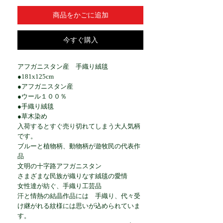
商品をかごに追加
今すぐ購入
アフガニスタン産 手織り絨毯
●181x125cm
●アフガニスタン産
●ウール１００％
●手織り絨毯
●草木染め
入荷するとすぐ売り切れてしまう大人気柄
です。
ブルーと植物柄、動物柄が遊牧民の代表作
品
文明の十字路アフガニスタン
さまざまな民族が織りなす絨毯の愛情
女性達が紡ぐ、手織り工芸品
汗と情熱の結晶作品には 手織り、代々受
け継がれる紋様には思いが込められていま
す。