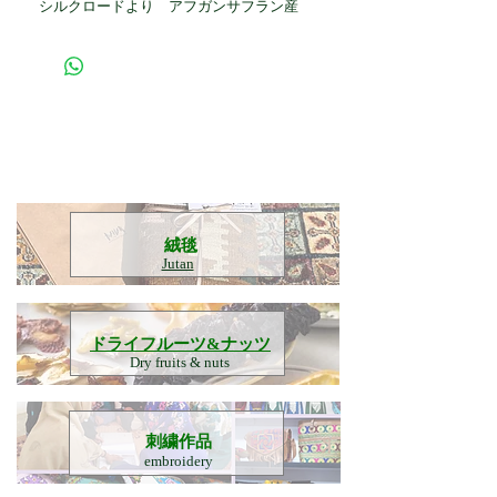
シルクロードより アフガンサフラン産
​絨毯
Jutan
​ドライフルーツ&ナッツ
Dry fruits & nuts
刺繍作品
embroidery