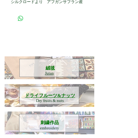
シルクロードより アフガンサフラン産
​絨毯
Jutan
​ドライフルーツ&ナッツ
Dry fruits & nuts
刺繍作品
embroidery