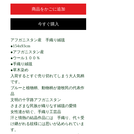
商品をかごに追加
今すぐ購入
アフガニスタン産 手織り絨毯
●154x93cm
●アフガニスタン産
●ウール１００％
●手織り絨毯
●草木染め
入荷するとすぐ売り切れてしまう大人気柄
です。
ブルーと植物柄、動物柄が遊牧民の代表作
品
文明の十字路アフガニスタン
さまざまな民族が織りなす絨毯の愛情
女性達が紡ぐ、手織り工芸品
汗と情熱の結晶作品には 手織り、代々受
け継がれる紋様には思いが込められていま
す。