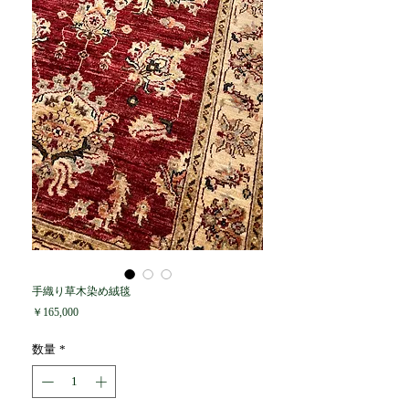
手織り草木染め絨毯
価
￥165,000
格
数量
*