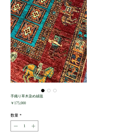
手織り草木染め絨毯
価
￥175,000
格
数量
*