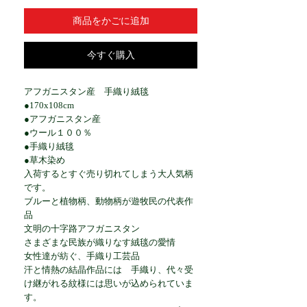
商品をかごに追加
今すぐ購入
アフガニスタン産 手織り絨毯
●170x108cm
●アフガニスタン産
●ウール１００％
●手織り絨毯
●草木染め
入荷するとすぐ売り切れてしまう大人気柄
です。
ブルーと植物柄、動物柄が遊牧民の代表作
品
文明の十字路アフガニスタン
さまざまな民族が織りなす絨毯の愛情
女性達が紡ぐ、手織り工芸品
汗と情熱の結晶作品には 手織り、代々受
け継がれる紋様には思いが込められていま
す。