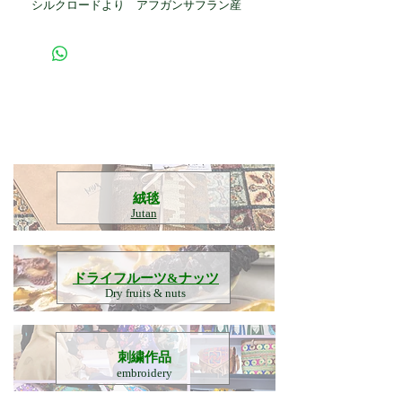
シルクロードより アフガンサフラン産
​絨毯
Jutan
​ドライフルーツ&ナッツ
Dry fruits & nuts
刺繍作品
embroidery