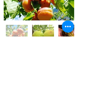
世界⼀フルーツが美味しい国 /
アフガニスタン
アフガニスタンの⼤地には、豊富な果実がたくさん実
り、世界⼀フルーツが美味しいと⾔われております。
しかその裏側では、４０年以上も戦乱や混乱が続いて
います。
私は、アフガン社会の混乱の中で農園を営む⽗親の背
中を⾒て育ちました。
国⺠の８割が農業に従事している農業⼤国です。