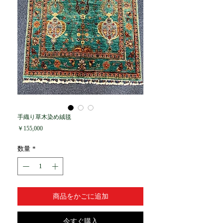
手織り草木染め絨毯
価
￥155,000
格
数量
*
商品をかごに追加
今すぐ購入