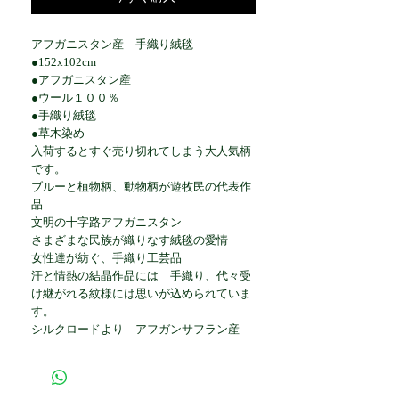
アフガニスタン産 手織り絨毯
●152x102cm
●アフガニスタン産
●ウール１００％
●手織り絨毯
●草木染め
入荷するとすぐ売り切れてしまう大人気柄
です。
ブルーと植物柄、動物柄が遊牧民の代表作
品
文明の十字路アフガニスタン
さまざまな民族が織りなす絨毯の愛情
女性達が紡ぐ、手織り工芸品
汗と情熱の結晶作品には 手織り、代々受
け継がれる紋様には思いが込められていま
す。
シルクロードより アフガンサフラン産