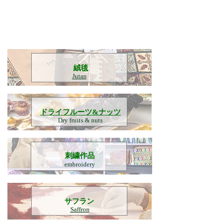
​絨毯
Jutan
​ドライフルーツ&ナッツ
Dry fruits & nuts
刺繍作品
embroidery
​サフラン
Saffron