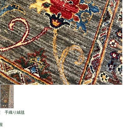
産 手織り絨毯
産