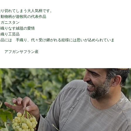
売り切れてしまう大人気柄です。
、動物柄が遊牧民の代表作品
フガニスタン
が織りなす絨毯の愛情
手織り工芸品
作品には 手織り、代々受け継がれる紋様には思いが込められていま
り アフガンサフラン産
アフ