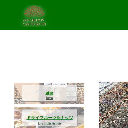
​絨毯
Jutan
​ドライフルーツ&ナッツ
Dry fruits & nuts