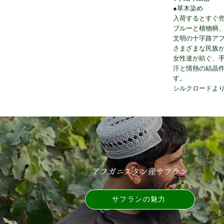
●草木染め
入荷するとすぐ
ブルーと植物柄
文明の十字路ア
さまざまな民族
女性達が紡ぐ、
汗と情熱の結晶
す。
シルクロードよ
アフガニスタン産サフラン
サフランの魅力