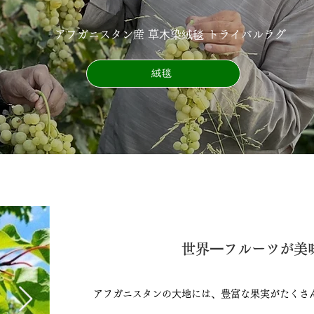
アフガニスタン産 草⽊染絨毯 トライバルラグ
絨毯
世界⼀フルーツが美味
アフガニスタンの⼤地には、豊富な果実がたくさ