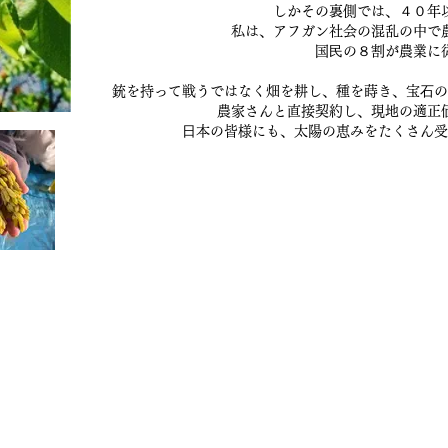
しかその裏側では、４０年
私は、アフガン社会の混乱の中で
国⺠の８割が農業に
銃を持って戦うではなく畑を耕し、種を蒔き、宝⽯の
農家さんと直接契約し、現地の適正
⽇本の皆様にも、太陽の恵みをたくさん受
毯/サフラン/ナッツ/ドライフルーツ/アフガンサフラン公式通