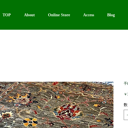
TOP
About
Online Store
Access
Blog
手
￥3
数