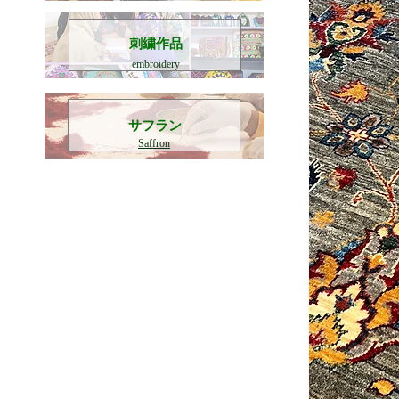
刺繍作品
embroidery
​サフラン
Saffron