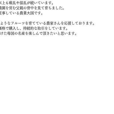
以上も戦乱や混乱が続いています。
農園を営む⽗親の背中を⾒て育ちました。
従事している農業⼤国です。
ようなフルーツを育てている農家さんを応援しております。
価格で購⼊し、持続的な取引をしています。
けた⺟国の名産を楽しんで頂きたいと思います。
販サイト