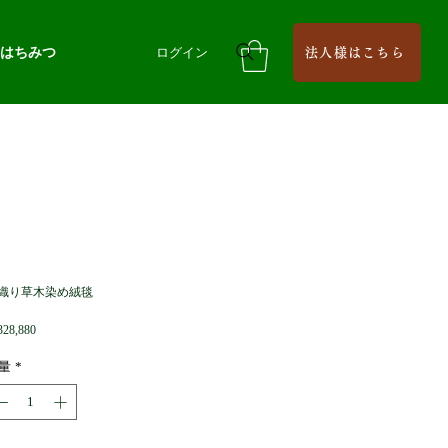
はちみつ
ログイン
法人様はこちら
織り草木染め絨毯
価
28,880
格
量
*