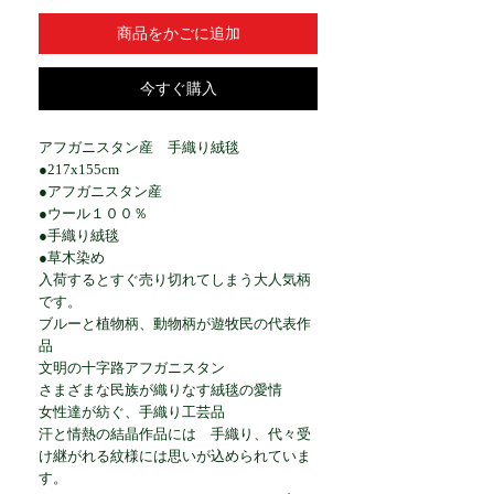
商品をかごに追加
今すぐ購入
アフガニスタン産 手織り絨毯
●217x155cm
●アフガニスタン産
●ウール１００％
●手織り絨毯
●草木染め
入荷するとすぐ売り切れてしまう大人気柄
です。
ブルーと植物柄、動物柄が遊牧民の代表作
品
文明の十字路アフガニスタン
さまざまな民族が織りなす絨毯の愛情
女性達が紡ぐ、手織り工芸品
汗と情熱の結晶作品には 手織り、代々受
け継がれる紋様には思いが込められていま
す。