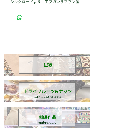
シルクロードより アフガンサフラン産
​絨毯
Jutan
​ドライフルーツ&ナッツ
Dry fruits & nuts
刺繍作品
embroidery