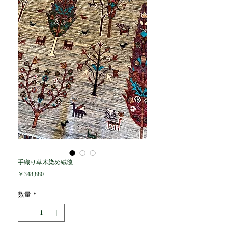
手織り草木染め絨毯
価
￥348,880
格
数量
*