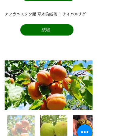
アフガニスタン産 草⽊染絨毯 トライバルラグ
絨毯