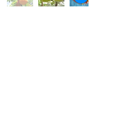
世界⼀フルーツが美味しい国 /
アフガニスタン
アフガニスタンの⼤地には、豊富な果実がたくさん実
り、世界⼀フルーツが美味しいと⾔われております。
しかその裏側では、４０年以上も戦乱や混乱が続いて
います。
私は、アフガン社会の混乱の中で農園を営む⽗親の背
中を⾒て育ちました。
国⺠の８割が農業に従事している農業⼤国です。
銃を持って戦うではなく畑を耕し、種を蒔き、宝⽯の
ようなフルーツを育てている農家さんを応援しており
ます。
農家さんと直接契約し、現地の適正価格で購⼊し、持
続的な取引をしています。
⽇本の皆様にも、太陽の恵みをたくさん受けた⺟国の
名産を楽しんで頂きたいと思います。