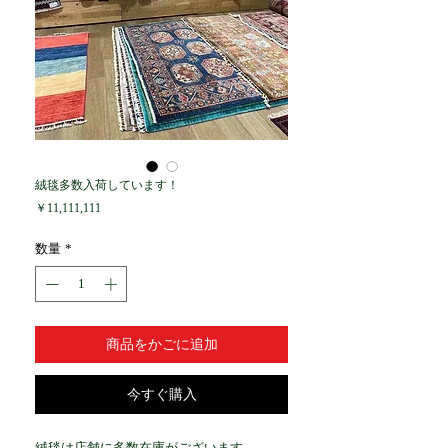
絨毯多数入荷しています！
価
￥11,111,111
格
数量
*
商品をかごに追加
今すぐ購入
絨毯は店舗に多数在庫がございます。