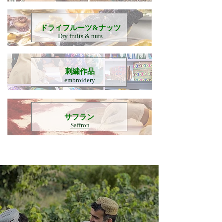
​ドライフルーツ&ナッツ
Dry fruits & nuts
刺繍作品
embroidery
​サフラン
Saffron