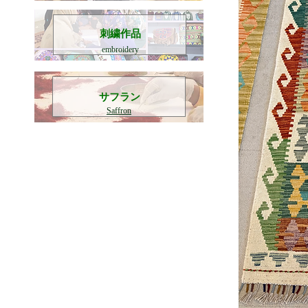
刺繍作品
embroidery
​サフラン
Saffron