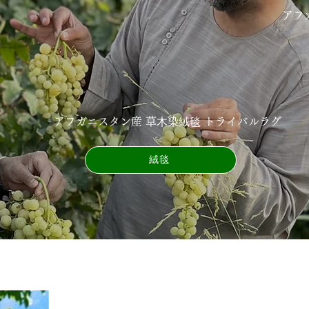
アフ
アフガニスタン産 草⽊染絨毯 トライバルラグ
絨毯