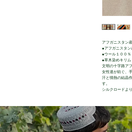
アフガニスタン
●アフガニスタン
●ウール１００％
●草木染めキリム
文明の十字路ア
女性達が紡ぐ、
汗と情熱の結晶
す。
シルクロードよ