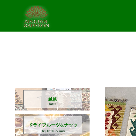
​絨毯
Jutan
​ドライフルーツ&ナッツ
Dry fruits & nuts