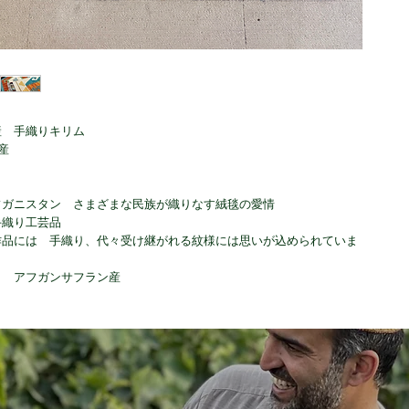
産 手織りキリム
産
フガニスタン さまざまな民族が織りなす絨毯の愛情
手織り工芸品
作品には 手織り、代々受け継がれる紋様には思いが込められていま
り アフガンサフラン産