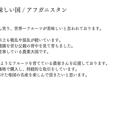
しい国 / アフガニスタン
ん実り、世界⼀フルーツが美味しいと⾔われております。
以上も戦乱や混乱が続いています。
農園を営む⽗親の背中を⾒て育ちました。
従事している農業⼤国です。
ようなフルーツを育てている農家さんを応援しております。
価格で購⼊し、持続的な取引をしています。
けた⺟国の名産を楽しんで頂きたいと思います。