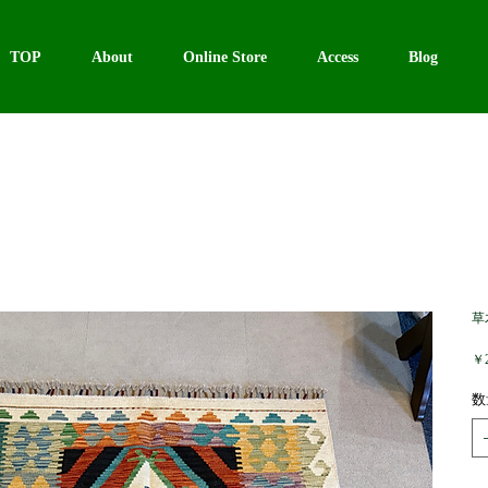
TOP
About
Online Store
Access
Blog
草
￥2
数