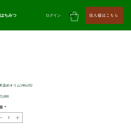
はちみつ
ログイン
法人様はこちら
木染めキリム146x102
価
5,000
格
量
*