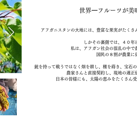
世界⼀フルーツが美味
アフガニスタンの⼤地には、豊富な果実がたくさ
しかその裏側では、４０年
私は、アフガン社会の混乱の中で
国⺠の８割が農業に
銃を持って戦うではなく畑を耕し、種を蒔き、宝⽯の
農家さんと直接契約し、現地の適正
⽇本の皆様にも、太陽の恵みをたくさん受