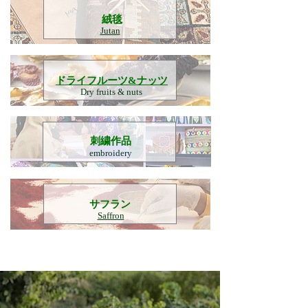
​絨毯
Jutan
​ドライフルーツ&ナッツ
Dry fruits & nuts
刺繍作品
embroidery
​サフラン
Saffron