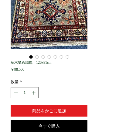
草木染め絨毯 126x81cm
価
￥98,500
格
数量
*
商品をかごに追加
今すぐ購入