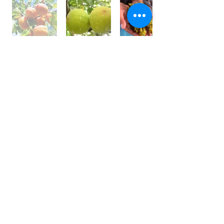
世界⼀フルーツが美味しい国 /
アフガニスタン
アフガニスタンの⼤地には、豊富な果実がたくさん実
り、世界⼀フルーツが美味しいと⾔われております。
しかその裏側では、４０年以上も戦乱や混乱が続いて
います。
私は、アフガン社会の混乱の中で農園を営む⽗親の背
中を⾒て育ちました。
国⺠の８割が農業に従事している農業⼤国です。
銃を持って戦うではなく畑を耕し、種を蒔き、宝⽯の
ようなフルーツを育てている農家さんを応援しており
ます。
農家さんと直接契約し、現地の適正価格で購⼊し、持
続的な取引をしています。
⽇本の皆様にも、太陽の恵みをたくさん受けた⺟国の