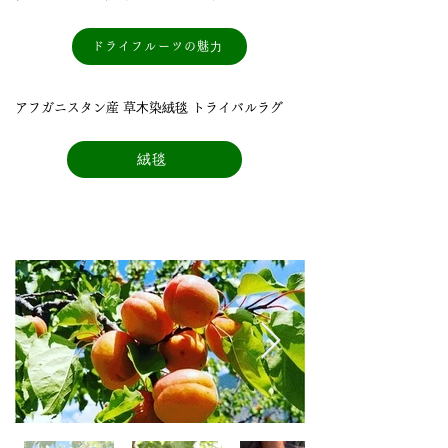
ドライフルーツの魅⼒
アフガニスタン産 草⽊染絨毯 トライバルラグ
絨毯